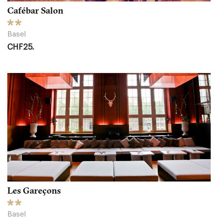
Cafébar Salon
Basel
CHF25.
Les Gareçons
Basel