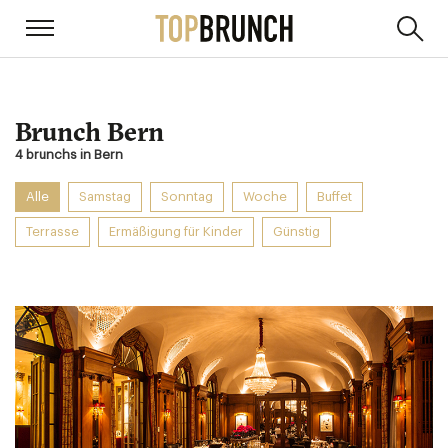
Brunch Bern
4 brunchs in Bern
Alle
Samstag
Sonntag
Woche
Buffet
Terrasse
Ermäßigung für Kinder
Günstig